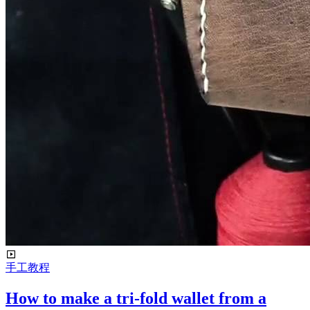
手工教程
How to make a tri-fold wallet from a