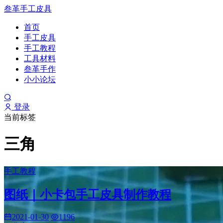
叁革手工皮具
首页
手工皮具
手工教程
工具材料
叁革手作
小小论坛
登录
当前标签
三角
手工教程
图纸｜小卡包手工皮具制作教程
2021-01-30
1196