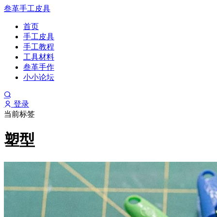
叁革手工皮具
首页
手工皮具
手工教程
工具材料
叁革手作
小小论坛
登录
当前标签
塑型