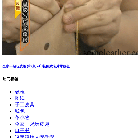
全家一起玩皮趣 第5集－印花圖紋名片零錢包
热门标签
教程
图纸
手工皮具
钱包
革小物
全家一起玩皮趣
电子书
遠東科技大學教學