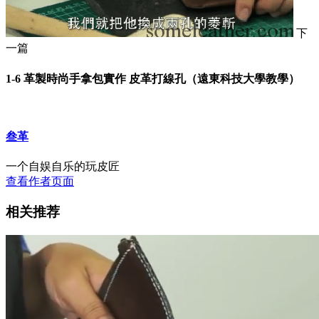
下
一篇
1-6 革製時尚手拿包實作 皮革打線孔（遠東科技大學教學）
叁革
一个自娱自乐的玩皮匠
查看作者页面
相关推荐