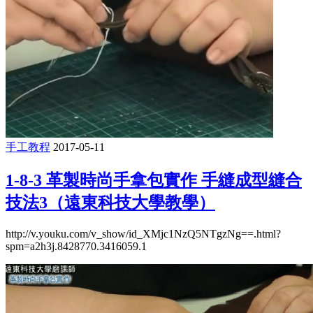
手工教程
2017-05-11
1-8-3 革製時尚手拿包實作 手縫成型縫合
技法3（遠東科技大學教學）
http://v.youku.com/v_show/id_XMjc1NzQ5NTgzNg==.html?
spm=a2h3j.8428770.3416059.1