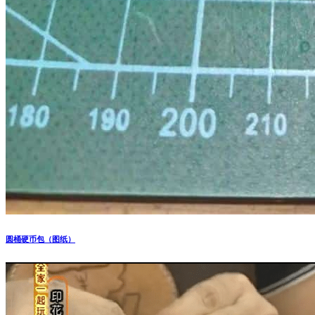
圆桶硬币包（图纸）