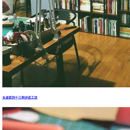
女皮匠刘十三和汐迟工坊