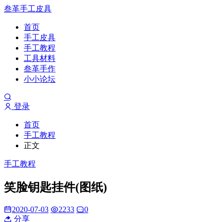
叁革手工皮具
首页
手工皮具
手工教程
工具材料
叁革手作
小小论坛
登录
首页
手工教程
正文
手工教程
笑脸钥匙挂件(图纸)
2020-07-03
2233
0
分享