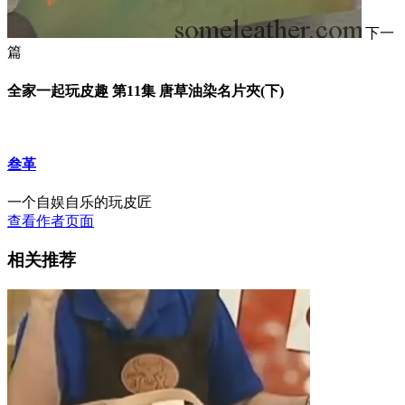
下一
篇
全家一起玩皮趣 第11集 唐草油染名片夾(下)
叁革
一个自娱自乐的玩皮匠
查看作者页面
相关推荐