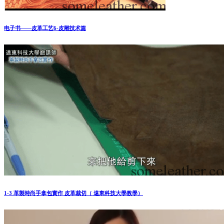
电子书——皮革工艺6-皮雕技术篇
1-3 革製時尚手拿包實作 皮革裁切（ 遠東科技大學教學）