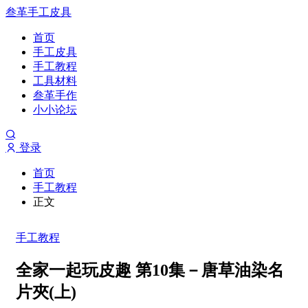
叁革手工皮具
首页
手工皮具
手工教程
工具材料
叁革手作
小小论坛
登录
首页
手工教程
正文
手工教程
全家一起玩皮趣 第10集－唐草油染名
片夾(上)