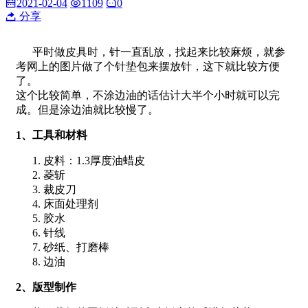
2021-02-04
1109
0
分享
平时做皮具时，针一直乱放，找起来比较麻烦，就参
考网上的图片做了个针垫包来摆放针，这下就比较方便
了。
这个比较简单，不涂边油的话估计大半个小时就可以完
成。但是涂边油就比较慢了。
1、工具和材料
皮料：1.3厚度油蜡皮
菱斩
裁皮刀
床面处理剂
胶水
针线
砂纸、打磨棒
边油
2、版型制作